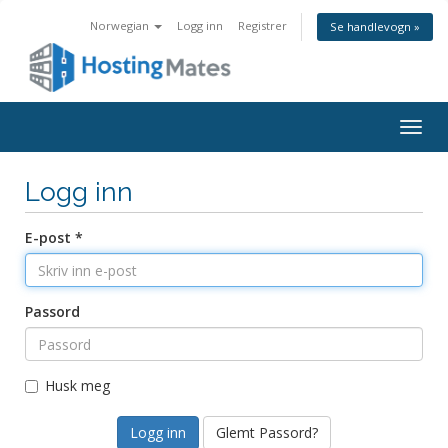
Norwegian
Logg inn
Registrer
Se handlevogn »
Bytt
navig
Logg inn
E-post *
Passord
Husk meg
Glemt Passord?