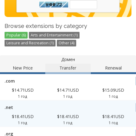
Browse extensions by category
Popular (6)
Arts and Entertainment (1)
Leisure and Recreation (1)
Other (4)
Домен
New Price
Transfer
Renewal
.com
$14.71USD
$14.71USD
$15.09USD
1 год
1 год
1 год
.net
$18.41USD
$18.41USD
$18.41USD
1 год
1 год
1 год
.org