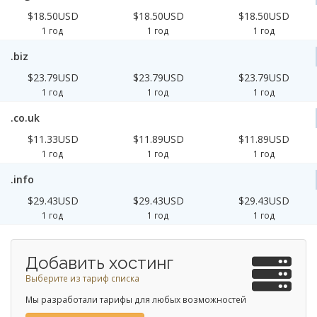
$18.50USD
$18.50USD
$18.50USD
1 год
1 год
1 год
.biz
$23.79USD
$23.79USD
$23.79USD
1 год
1 год
1 год
.co.uk
$11.33USD
$11.89USD
$11.89USD
1 год
1 год
1 год
.info
$29.43USD
$29.43USD
$29.43USD
1 год
1 год
1 год
Добавить хостинг
Выберите из тариф списка
Мы разработали тарифы для любых возможностей