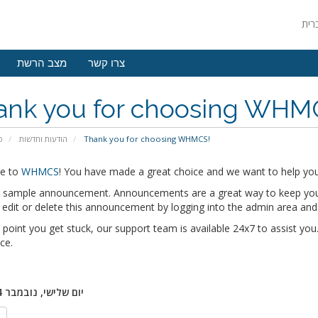
צרו קשר
מצב הרשת
ank you for choosing WHM
פ
הודעות וחדשות
Thank you for choosing WHMCS!
e to
WHMCS
! You have made a great choice and we want to help you 
 a sample announcement. Announcements are a great way to keep you
edit or delete this announcement by logging into the admin area and
y point you get stuck, our support team is available 24x7 to assist you.
ce.
יום שלישי, נובמבר 14, 2017