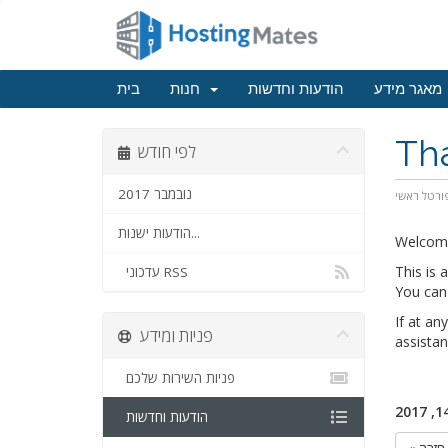
מאגר מידע
הודעות וחדשות
חנות
בית
Th
לפי חודש
נובמבר 2017
ורטל ראשי
הודעות ישנות...
Welcom
This is
עדכוני RSS
You can 
If at an
פניות ומידע
assistan
פניות השירות שלכם
הודעות וחדשות