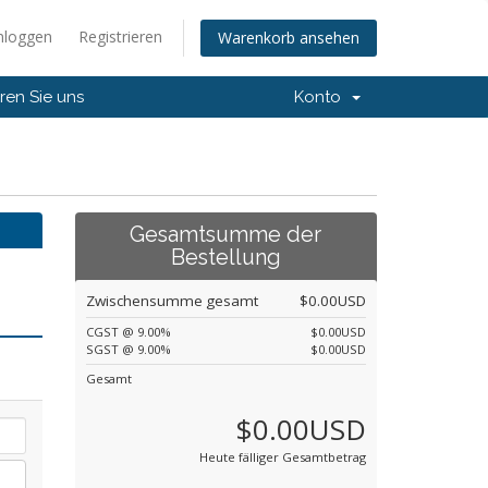
nloggen
Registrieren
Warenkorb ansehen
ren Sie uns
Konto
Gesamtsumme der
Bestellung
Zwischensumme gesamt
$0.00USD
CGST @ 9.00%
$0.00USD
SGST @ 9.00%
$0.00USD
Gesamt
$0.00USD
Heute fälliger Gesamtbetrag