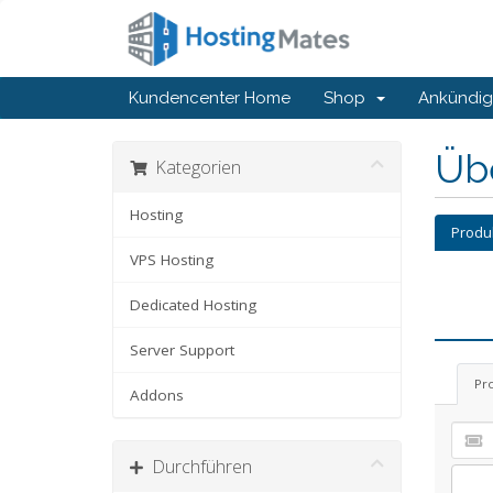
Kundencenter Home
Shop
Ankündi
Üb
Kategorien
Hosting
Produ
VPS Hosting
Dedicated Hosting
Server Support
Pr
Addons
Durchführen