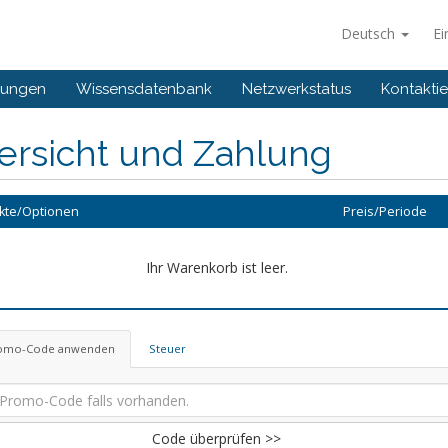
Deutsch
Ei
gungen
Wissensdatenbank
Netzwerkstatus
Kontaktie
ersicht und Zahlung
kte/Optionen
Preis/Periode
Ihr Warenkorb ist leer.
omo-Code anwenden
Steuer
Code überprüfen >>